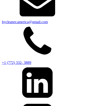
hycleaner.america@gmail.com
+1 (772) 332- 3889