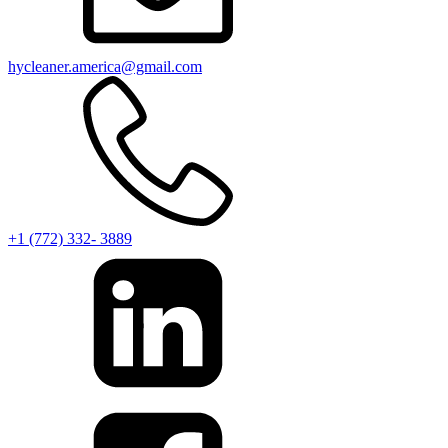
hycleaner.america@gmail.com
+1 (772) 332- 3889